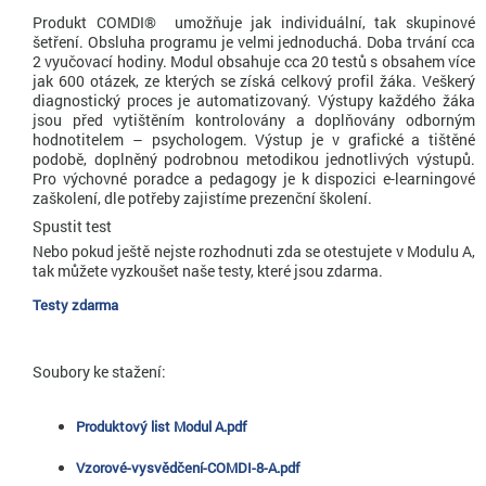
Produkt COMDI® umožňuje jak individuální, tak skupinové
šetření. Obsluha programu je velmi jednoduchá. Doba trvání cca
2 vyučovací hodiny. Modul obsahuje cca 20 testů s obsahem více
jak 600 otázek, ze kterých se získá celkový profil žáka. Veškerý
diagnostický proces je automatizovaný. Výstupy každého žáka
jsou před vytištěním kontrolovány a doplňovány odborným
hodnotitelem – psychologem. Výstup je v grafické a tištěné
podobě, doplněný podrobnou metodikou jednotlivých výstupů.
Pro výchovné poradce a pedagogy je k dispozici e-learningové
zaškolení, dle potřeby zajistíme prezenční školení.
Spustit test
Nebo pokud ještě nejste rozhodnuti zda se otestujete v Modulu A,
tak můžete vyzkoušet naše testy, které jsou zdarma.
Testy zdarma
Soubory ke stažení:
Produktový list Modul A.pdf
Vzorové-vysvědčení-COMDI-8-A.pdf