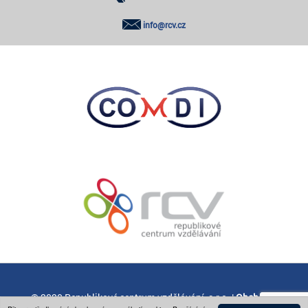
info@rcv.cz
© 2020 Republikové centrum vzdělávání, s.r.o. |
Obchodní