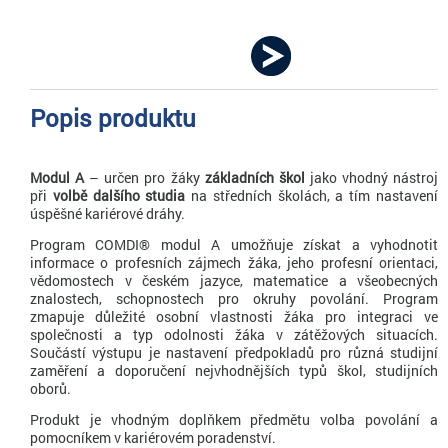
490 Kč
KOUPIT
Popis produktu
Modul A
– určen pro žáky
základních škol
jako vhodný nástroj
při
volbě dalšího studia
na středních školách, a tím nastavení
úspěšné kariérové dráhy.
Program COMDI® modul A umožňuje získat a vyhodnotit
informace o profesních zájmech žáka, jeho profesní orientaci,
vědomostech v českém jazyce, matematice a všeobecných
znalostech, schopnostech pro okruhy povolání. Program
zmapuje důležité osobní vlastnosti žáka pro integraci ve
společnosti a typ odolnosti žáka v zátěžových situacích.
Součástí výstupu je nastavení předpokladů pro různá studijní
zaměření a doporučení nejvhodnějších typů škol, studijních
oborů.
Produkt je vhodným doplňkem předmětu volba povolání a
pomocníkem v kariérovém poradenství.