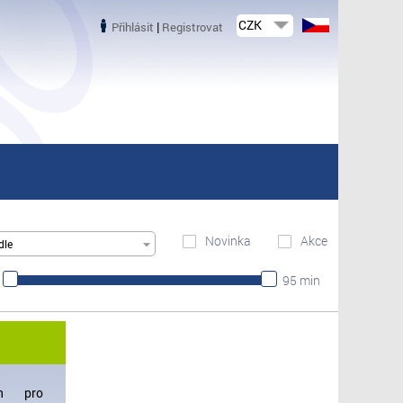
CZK
|
Přihlásit
Registrovat
Novinka
Akce
dle
95 min
n pro