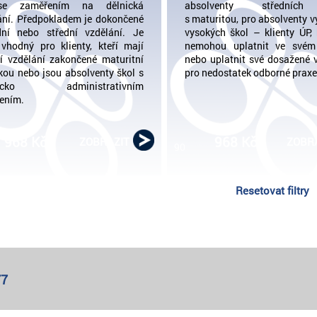
e zaměřením na dělnická
absolventy středníc
ání. Předpokladem je dokončené
s maturitou, pro absolventy v
dní nebo střední vzdělání. Je
vysokých škol – klienty ÚP, 
vhodný pro klienty, kteří mají
nemohou uplatnit ve svém
ní vzdělání zakončené maturitní
nebo uplatnit své dosažené 
kou nebo jsou absolventy škol s
pro nedostatek odborné praxe
nicko administrativním
ením.
968 Kč
968 Kč
ZOBRAZIT
ZOBR
90
Resetovat filtry
77