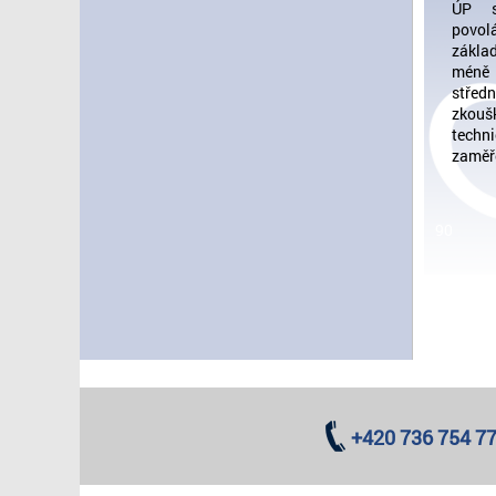
ÚP s
povol
zákla
méně 
střed
zkouš
tech
zaměř
90
+420 736 754 7