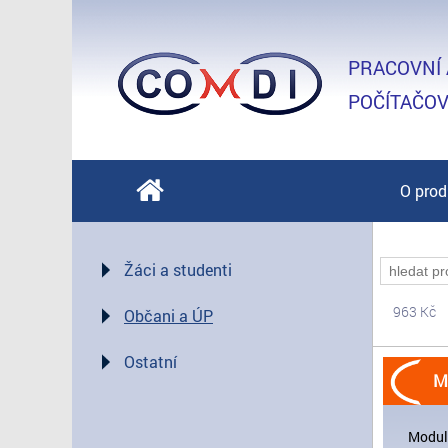
PRACOVNÍ 
POČÍTAČOV
O prod
Žáci a studenti
963 Kč
Občani a ÚP
Ostatní
M
Modul 