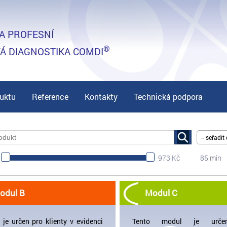
A PROFESNÍ
®
Á DIAGNOSTIKA COMDI
uktu
Reference
Kontakty
Technická podpora
-- seřadit 
973 Kč
85 min
odul B
Modul C
je určen pro klienty v evidenci
Tento modul je urče