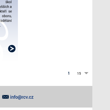
h škol
yšších a
kteří se
 oboru,
vzdělání
.
AZIT
1
15
info@rcv.cz